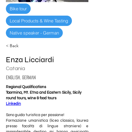
Bike tour
Local Products & Wine Tasting
Native speaker - German
< Back
Enza Licciardi
Catania
english, german
Regional Qualifications
Taormina, Mt. Etna and Eastern Sicily, Sicily 
round tours, wine & food tours
Linkedin
Sono guida turistica per passione!
Formazione umanistica (liceo classico, laurea 
presso facoltà di lingue straniere) e 
imponderabile destino mi hanno avvicinato 