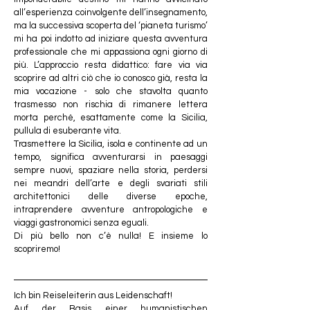
all’esperienza coinvolgente dell’insegnamento, 
ma la successiva scoperta del ‘pianeta turismo’ 
mi ha poi indotto ad iniziare questa avventura 
professionale che mi appassiona ogni giorno di 
più. L’approccio resta didattico: fare via via 
scoprire ad altri ciò che io conosco già, resta la 
mia vocazione - solo che stavolta quanto 
trasmesso non rischia di rimanere lettera 
morta perché, esattamente come la Sicilia, 
pullula di esuberante vita.
Trasmettere la Sicilia, isola e continente ad un 
tempo, significa avventurarsi in paesaggi 
sempre nuovi, spaziare nella storia, perdersi 
nei meandri dell’arte e degli svariati stili 
architettonici delle diverse epoche, 
intraprendere avventure antropologiche e 
viaggi gastronomici senza eguali.
Di più bello non c’è nulla! E insieme lo 
scopriremo!
Ich bin Reiseleiterin aus Leidenschaft!
Auf der Basis einer humanistischen 