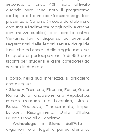
secondo, di circa 40h, sarà attivato
quando sarà reso noto il programma
dettagliato. Il corso potrà essere seguito in
presenza a Catania (in sede da stabilirsi e
comunque facilmente raggiungibile anche
con mezzi pubblici) o in diretta online.
Verranno fornite dispense ed eventuali
registrazioni delle lezioni tenute da guide
turistiche ed esperti delle singole materie.
La quota di partecipazione è di 450 euro
(sconti per studenti e altre categorie) da
versarsi in due rate.
Il corso, nella sua interezza, si articolerà
come segue:
-
Storia
– Preistoria, Etruschi, Fenici, Greci,
Roma dalla fondazione alla Repubblica,
Impero Romano, Età bizantina, Alto e
Basso Medioevo, Rinascimento, Imperi
Europei, Risorgimento, Unità d’Italia,
Guerre Mondiali e Fascismo
-
Archeologia
e
Storia dell’Arte
–
argomenti e siti legati ai periodi storici su