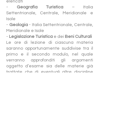
elencati
-
Geografia Turistica
– Italia
Settentrionale, Centrale, Meridionale e
Isole
-
Geologia
- Italia Settentrionale, Centrale,
Meridionale e Isole
-
Legislazione Turistica
e dei
Beni Culturali
Le ore di lezione di ciascuna materia
saranno opportunamente suddivise tra il
primo e il secondo modulo, nel quale
verranno approfonditi gli argomenti
oggetto d’esame sia delle materie già
trattate che di eventuali altre discipline
(es. Tradizioni popolari).
In prossimità delle sessioni d’esame, ARGS
proporrà altri moduli per il potenziamento
delle lingue straniere (microlingua e
conversazione) e pratica professionale in
affiancamento a guide esperte.
Manifestazioni d’interesse e richiesta di
informazioni a:
eventiargs@gmail.com
Le iscrizioni dovranno pervenire entro e
non oltre il 25 gennaio