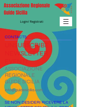
Associazione Regionale
Guide Sicilia
Login/ Registrati
CONTACTS
UNSUBSCRIBE
NEWSLETTER
EVENTI
ASSOCIAZIONE
REGIONALE
GUIDE SICILIA
info@guidesicilia.com
SE NON DESIDERI RICEVERE LA