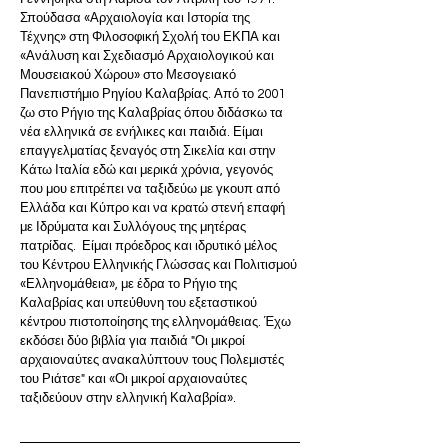
Σπούδασα «Αρχαιολογία και Ιστορία της 
Τέχνης» στη Φιλοσοφική Σχολή του ΕΚΠΑ και 
«Ανάλυση και Σχεδιασμό Αρχαιολογικού και 
Μουσειακού Χώρου» στο Μεσογειακό 
Πανεπιστήμιο Ρηγίου Καλαβρίας. Από το 2001 
ζω στο Ρήγιο της Καλαβρίας όπου διδάσκω τα 
νέα ελληνικά σε ενήλικες και παιδιά. Είμαι 
επαγγελματίας ξεναγός στη Σικελία και στην 
Κάτω Ιταλία εδώ και μερικά χρόνια, γεγονός 
που μου επιτρέπει να ταξιδεύω με γκουπ από 
Ελλάδα και Κύπρο και να κρατώ στενή επαφή 
με Ιδρύματα και Συλλόγους της μητέρας 
πατρίδας.  Είμαι πρόεδρος και ιδρυτικό μέλος 
του Κέντρου Ελληνικής Γλώσσας και Πολιτισμού 
«Ελληνομάθεια», με έδρα το Ρήγιο της 
Καλαβρίας και υπεύθυνη του εξεταστικού 
κέντρου πιστοποίησης της ελληνομάθειας. Έχω 
εκδόσει δύο βιβλία για παιδιά "Οι μικροί 
αρχαιοναύτες ανακαλύπτουν τους Πολεμιστές 
του Ριάτσε" και «Οι μικροί αρχαιοναύτες 
ταξιδεύουν στην ελληνική Καλαβρία». 