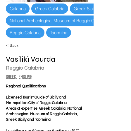
Calabria
Greek Calabria
Greek Sicily
National Archeological Museum of Reggio Calabria
Reggio Calabria
Taormina
< Back
Vasilikì Vourda
Reggio Calabria
greek, english
Regional Qualifications
Licensed Tourist Guide of Sicily and 
Metropolitan City of Reggio Calabria
Areas of expertise: Greek Calabria, National 
Archeological Museum of Reggio Calabria, 
Greek Sicily and Taormina
Γεννήθηκα στη Λάρισα τον Απρίλη του 1971. 