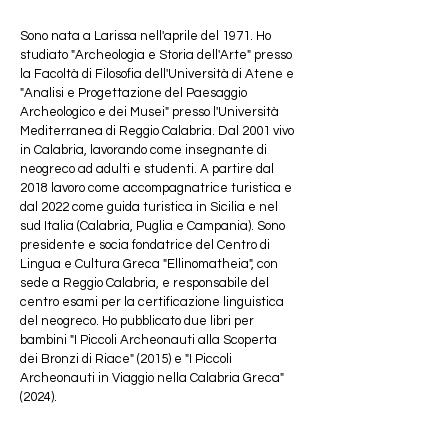
Sono nata a Larissa nell'aprile del 1971. Ho 
studiato "Archeologia e Storia dell'Arte" presso 
la Facoltà di Filosofia dell'Università di Atene e 
"Analisi e Progettazione del Paesaggio 
Archeologico e dei Musei" presso l'Università 
Mediterranea di Reggio Calabria. Dal 2001 vivo 
in Calabria, lavorando come insegnante di 
neogreco ad adulti e studenti. A partire dal 
2018 lavoro come accompagnatrice turistica e 
dal 2022 come guida turistica in Sicilia e nel 
sud Italia (Calabria, Puglia e Campania). Sono 
presidente e socia fondatrice del Centro di 
Lingua e Cultura Greca "Ellinomatheia", con 
sede a Reggio Calabria, e responsabile del 
centro esami per la certificazione linguistica 
del neogreco. Ho pubblicato due libri per 
bambini "I Piccoli Archeonauti alla Scoperta 
dei Bronzi di Riace" (2015) e "I Piccoli 
Archeonauti in Viaggio nella Calabria Greca" 
(2024).