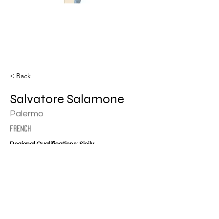
< Back
Salvatore Salamone
Palermo
french
Regional Qualifications: Sicily
salvosalamone24@libero.it
+39 347 9342139