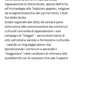
Appassionato di Storia locale, spazia dall’Arte, 
all’Archeologia alle Tradizioni popolari, religiose 
ed enogastronomiche del suo territorio, il Sud-
Est della Sicilia.
Guida regionale dal 2022, da sempre pone 
attenzione alla comunicazione dei contenuti 
culturali cercando di appassionare i suoi 
compagni di “Viaggio” - senza distinzione di 
età, estrazione sociale e formazione culturale 
- usando un linguaggio piano, mai 
banalizzando i contenuti e ponendo il 
“viaggiatore” nelle condizioni di ritornare alla 
quotidianità con le emozioni che solo il sapere 
suscita.
Aspirante docente di Storia dell’Arte negli 
Istituti Superiori collabora con le scuole in vari 
progetti educativi e con diversi Enti ed 
associazioni culturali.
“Il mondo è un libro del quale ogni passo ci apre 
una pagina”. (Alphonse del Lamartine, Viaggio 
in Oriente, 1835)