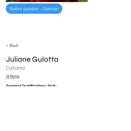
Native speaker - German
< Back
Juliane Gulotta
Catania
german
Regional Qualifications: Sicily
julianegulotta@virgilio.it
+39 348 8612732