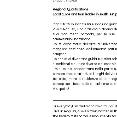
english, french
Regional Qualifications
Local guide and tour leader in south-est pa
Ciao a tutti! Io sono Giulia e sono una guid
Vivo a Ragusa, una graziosa cittadina del
suoi monumenti barocchi, per le sue s
commissario Montalbano. 
Ho studiato storia dell'arte all'univers
maggiore coscienza dell'immenso patrimon
compone. 
Ho deciso di diventare guida turistica p
di ambienti e culture diverse e di condivid
I miei tour si concentrano nella parte sud
barocco che caratterizza i luoghi del Val
tra città, mare e residenze di campagna.
percepisce il fascino della tradizione ed as
Vi aspetto!
Hi everybody! I’m Giulia and I’m a tour guid
I live in Ragusa, a lovely town located in t
the beauty of its baroque monuments, for i