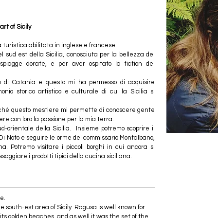
rt of Sicily
a turistica abilitata in inglese e francese. 
 sud est della Sicilia, conosciuta per la bellezza dei 
piagge dorate, e per aver ospitato la fiction del 
ità di Catania e questo mi ha permesso di acquisire 
io storico artistico e culturale di cui la Sicilia si 
oiché questo mestiere mi permette di conoscere gente 
ere con loro la passione per la mia terra. 
-orientale della Sicilia.  Insieme potremo scoprire il 
 Di Noto e seguire le orme del commissario Montalbano, 
 Potremo visitare i piccoli borghi in cui ancora si 
saggiare i prodotti tipici della cucina siciliana. 
e. 
he south-est area of Sicily. Ragusa is well known for 
ts golden beaches, and as well it was the set of the 