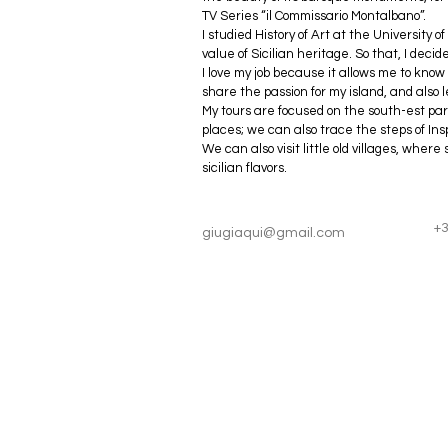
TV Series “il Commissario Montalbano”. 
I studied History of Art at the University
value of Sicilian heritage. So that, I deci
I love my job because it allows me to kno
share the passion for my island, and also l
My tours are focused on the south-est part
places; we can also trace the steps of Ins
We can also visit little old villages, where s
sicilian flavors. 
+
giugiaqui@gmail.com