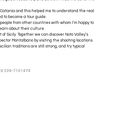
 of Catania and this helped me to understand the real 
ded to become a tour guide.
w people from other countries with whom I’m happy to 
earn about their culture.  
 of Sicily. Together we can discover Noto Valley’s 
pector Montalbano by visiting the shooting locations.
icilian traditions are still strong, and try typical 
39 339-7101474
+39 339-7101