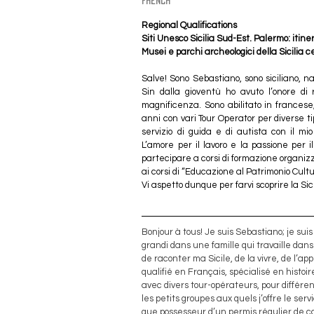
french
Regional Qualifications
Siti Unesco Sicilia Sud-Est. Palermo: itin
Musei e parchi archeologici della Sicilia c
Salve! Sono Sebastiano, sono siciliano, n
Sin dalla gioventù ho avuto l’onore di r
magnificenza. Sono abilitato in francese,
anni con vari Tour Operator per diverse tipol
servizio di guida e di autista con il mi
L’amore per il lavoro e la passione per 
partecipare a corsi di formazione organizz
ai corsi di “Educazione al Patrimonio Cultur
Vi aspetto dunque per farvi scoprire la Sici
Bonjour à tous! Je suis Sebastiano; je suis g
grandi dans une famille qui travaille dans
de raconter ma Sicile, de la vivre, de l’a
qualifié en Français, spécialisé en histoir
avec divers tour-opérateurs, pour différen
les petits groupes aux quels j’offre le se
que possesseur d’un permis régulier de cc