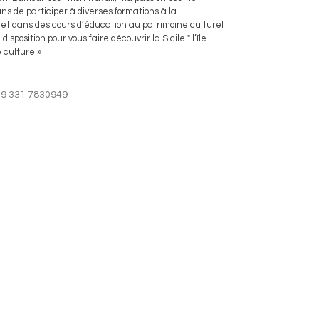
ans de participer à diverses formations à la 
 et dans des cours d’éducation au patrimoine culturel 
isposition pour vous faire découvrir la Sicile " l’île 
 culture »
39 331 7830949
+39 331 7830