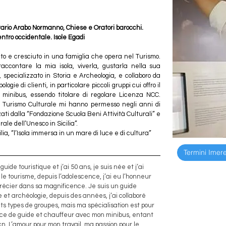
erario Arabo Normanno, Chiese e Oratori barocchi. 
entro occidentale. Isole Egadi
ato e cresciuto in una famiglia che opera nel Turismo. 
accontare la mia isola, viverla, gustarla nella sua 
 specializzato in Storia e Archeologia, e collaboro da 
ogie di clienti, in particolare piccoli gruppi cui offro il 
o minibus, essendo titolare di regolare Licenza NCC. 
il Turismo Culturale mi hanno permesso negli anni di 
ati dalla “Fondazione Scuola Beni Attività Culturali” e 
ale dell’Unesco in Sicilia”.
lia, “l’Isola immersa in un mare di luce e di cultura”
Termini Imer
uide touristique et j’ai 50 ans, je suis née et j’ai 
 le tourisme, depuis l’adolescence, j’ai eu l’honneur 
pprécier dans sa magnificence. Je suis un guide 
e et archéologie, depuis des années, j’ai collaboré 
ts types de groupes, mais ma spécialisation est pour 
rvice de guide et chauffeur avec mon minibus, entant 
n. L’amour pour mon travail, ma passion pour le 