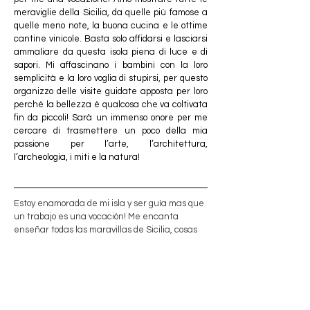
meraviglie della Sicilia, da quelle più famose a 
quelle meno note, la buona cucina e le ottime 
cantine vinicole. Basta solo affidarsi e lasciarsi 
ammaliare da questa isola piena di luce e di 
sapori. Mi affascinano i bambini con la loro 
semplicità e la loro voglia di stupirsi, per questo 
organizzo delle visite guidate apposta per loro 
perché la bellezza è qualcosa che va coltivata 
fin da piccoli! Sarà un immenso onore per me 
cercare di trasmettere un poco della mia 
passione per l’arte, l’architettura, 
l’archeologia, i miti e la natura!
Estoy enamorada de mi isla y ser guía mas que 
un trabajo es una vocación! Me encanta 
enseñar todas las maravillas de Sicilia, cosas 
famosas y cosas menos conocidas, la buena 
comida y las bodegas de vino: sólo hace falta 
confiar en mi y dejarse encantar por esta isla 
llena de luz y sabores. Me fascinan también los 
niños con su sencillez y gana de sorprenderse 
y siempre voy haciendo visitas especiales para 