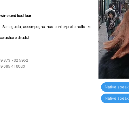
 wine and food tour
. Sono guida, accompagnatrice e interprete nelle tre 
colastici e di adulti
39 373 762 5952
39 095 416880
+39 373 762 5
+39 095 4168
Native speak
Native speak