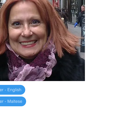
952
80
er - English
er - Maltese