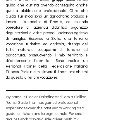
guida che autista avendo conseguito anche 
questa abilitazione professionale. Oltre che 
Guida Turistica sono un agricoltore: produco e 
lavoro il pistacchio di Bronte, ed essendo 
operatore di azienda didattica organizzo 
degustazioni e visite presso l’ azienda agricola 
di famiglia. Essendo la Sicilia una terra a 
vocazione turistica ed agricola, ritengo del 
tutto naturale occuparmi di turismo ed 
agricoltura, promuovendo il mio territorio e 
difendendone l’identità. .Sono inoltre un 
Personal Trainer della Federazione Italiana 
Fitness, Porto nel mio lavoro il dinamismo che mi 
da questa ulteriore vocazione.
My name is Placido Paladino and I am a Sicilian 
Tourist Guide that has gained professional 
experiences over the past years working as a 
guide for Italian and foreign tourists. For small 
groups I work also as guide/driver. With my 
family we have a well organised pistachio’s 
farm where we produce and work the 